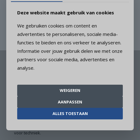
was een erg leuk project. Ik was het enige meisje in de klas en
bij het project.’’
Deze website maakt gebruik van cookies
Freek den Brok & Anja Klever
en een vriendelijke groet van Marieke Stigter, voorzitter van
We gebruiken cookies om content en
de Stichting VvdT
advertenties te personaliseren, sociale media-
functies te bieden en ons verkeer te analyseren.
Informatie over jouw gebruik delen we met onze
partners voor sociale media, advertenties en
analyse.
WEIGEREN
AANPASSEN
ALLES TOESTAAN
Onze missie: Een succesvol bedrijfsleven door inspirerend
technisch onderwijs. Samenwerken aan enthousiasme
voor techniek.