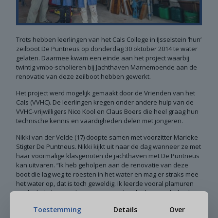
Trots hebben leerlingen van het Cals College in IJsselstein ‘hun’
zeilboot De Puntneus op donderdag 30 oktober 2014 te water
gelaten. Daarmee kwam een einde aan het project waarbij
twintig vmbo-scholieren bij Jachthaven Marnemoende aan de
renovatie van deze zeilboot hebben gewerkt.
Het project werd mogelijk gemaakt door de Vrienden van het
Cals (VVHC). De leerlingen kregen onder andere hulp van de
VVHC-vrijwilligers Nico Kool en Claus Boers die heel graag hun
technische kennis en vaardigheden delen met jongeren.
Nikki van der Velde (17) doopte samen met voorzitter Marieke
Stigter De Puntneus. Nikki kijkt uit naar de dag wanneer ze met
haar voormalige klasgenoten de jachthaven met De Puntneus
kan uitvaren. “Ik heb geholpen aan de renovatie van deze
boot die lag weg te roesten in het water en mag er straks mee
het water op, dat is toch geweldig. Ik leerde vooral plamuren
en dat heb ik nu nodig op mijn vervolgopleiding meubelmakerij
in Amsterdam. Ik wil met mijn broer Maikel een eigen bedrijf
Toestemming
Details
Over
beginnen. Ik maak de meubels en hij gaat ze verkopen. Het