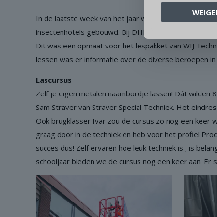
WEIGE
In de laatste week van het jaar was er een workshop 
insectenhotels gebouwd. Bij DHM hebben de leerling
Dit was een opmaat voor het lespakket van WIJ Technie
lessen was er informatie over de diverse beroepen in 
Lascursus
Zelf je eigen metalen naambordje lassen! Dát wilden 
Sam Straver van Straver Special Techniek. Het eindres
Ook brugklasser Ivar zou de cursus zo nog een keer wi
graag door in de techniek en heb voor het profiel Pro
succes dus! Zelf ervaren hoe leuk techniek is , is bela
schooljaar bieden we de cursus nog een keer aan. Er s