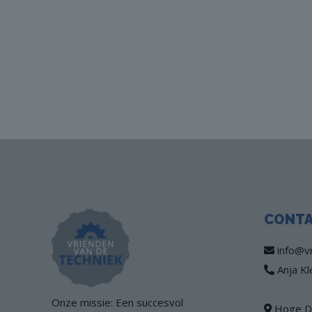
CONT
info@vr
Anja Kl
Onze missie: Een succesvol
Hoge Di