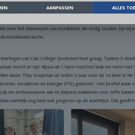
REN
AANPASSEN
ALLES TO
schrijnwerk (restauratiewerk) en smeden. Echte ambachten die h
en van havo 3 een dagvullende workshop gedaan over opwaartse 
k over het ontwerpen van installaties die nodig zouden zijn bij
de installatiebranche.
8 leerlingen van Cals College IJsselstein heel graag. Tijdens 3 
ultaat mocht er zijn. Alysia uit 1 havo vond het leuk om eens met
llen doen. Thijs Koopman uit vmbo-2 was voor de 1e keer in de la
duceren, Installeren en Energie (PIE) gekozen”. Het profiel waa
ngrijk om enthousiasme aan te (blijven) wakkeren voor toffe banen 
taan namelijk nog heel wat jongeren op de wachtlijst. Dát geeft 