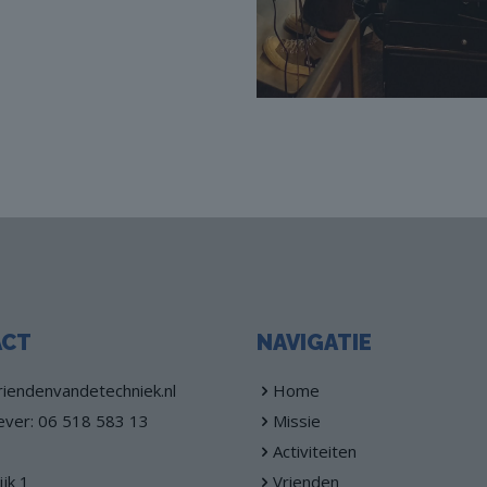
ACT
NAVIGATIE
iendenvandetechniek.nl
Home
ever: 06 518 583 13
Missie
Activiteiten
jk 1
Vrienden