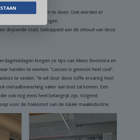
ESTAAN
artstikke leuk bleken om te doen. Ook werden er
krachten en drijfvermogen.
 een drijvende stad. Gekoppeld aan de inhoud van deze
donderdagmiddagen kregen ze tips van Mees Boonstra en
 haar handen te werken. “Lassen is gewoon heel cool”.
sbox te vinden. “Ik wil door deze toffe ervaring heel
r ook metaalbewerking vaker aan bod zal komen. Een
die ook nog eens heel belangrijk zijn. Volgend
hoop voor de toekomst van de lokale maakindustrie.