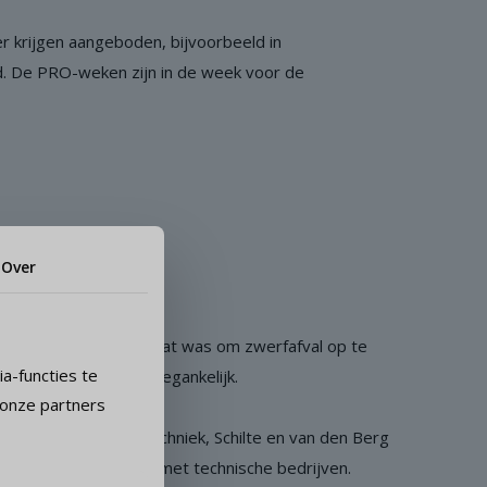
ier krijgen aangeboden, bijvoorbeeld in
d. De PRO-weken zijn in de week voor de
Over
e zijn robothond in staat was om zwerfafval op te
a-functies te
voor 'echte honden' toegankelijk.
 onze partners
an den Pol Elektrotechniek, Schilte en van den Berg
llicitatiegesprekken met technische bedrijven.