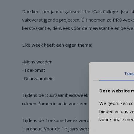
Drie keer per jaar organiseert het Cals College IJssels
vakoverstijgende projecten. Dit noemen ze PRO-weke
kerstvakantie, de week voor de meivakantie en de we
Elke week heeft een eigen thema:
-Mens worden
-Toekomst
Toe
-Duurzaamheid
Deze website m
Tijdens de Duurzaamheidsweek kregen de 1e en 3e jaars
We gebruiken coo
ruimen. Samen in actie voor een schonere wereld en mi
bieden en ons ve
voor sociale med
Tijdens de Toekomstweek werden er door de 2e jaars b
Hardhout. Voor de 1e jaars werden er workshops verz