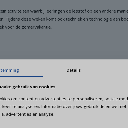
tein activiteiten waarbij leerlingen de lesstof op een andere man
n. Tijdens deze weken komt ook techniek en technologie aan bo
ek voor de zomervakantie.
stemming
Details
aakt gebruik van cookies
 ze les van Alex van Eck van Enjoy Cleaning Up die liet zien ho
kies om content en advertenties te personaliseren, sociale medi
ddels robotica was het voor alle leerlingen met angst of afkeer 
rkeer te analyseren. Informatie over jouw gebruik delen we met
ia, advertenties en analyse.
ezoeken gebracht aan o.a. Terberg Totaal Installaties, HAMti, v
orgd door het bedrijfsleven. De bovenbouwleerlingen voerden so