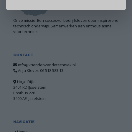
Onze missie: Een succesvol bedrijfsleven door inspirerend
technisch onderwijs. Samenwerken aan enthousiasme
voor techniek.
CONTACT
info@vriendenvandetechniek.nl
Anja Klever: 06 518 583 13
Hoge Dijk 1
3401 RD IJsselstein
Postbus 226
3400 AE IJsselstein
NAVIGATIE
Home