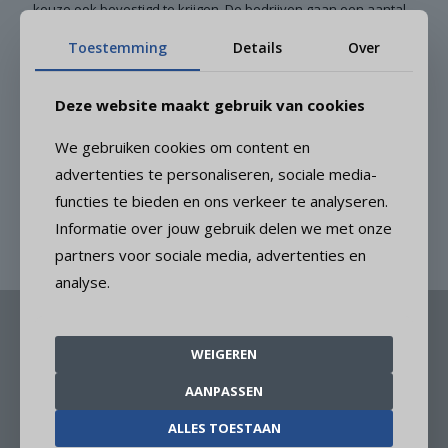
keuze ook bevestigd te krijgen. De bedrijven gaan een aantal
van deze leerlingen ook terugzien als stagiair.
Toestemming
Details
Over
Wij bedanken de bedrijven voor hun gastvrijheid en
waardevolle inzichten.
Deze website maakt gebruik van cookies
Samen bouwen we aan de toekomst van onze leerlingen!
We gebruiken cookies om content en
advertenties te personaliseren, sociale media-
functies te bieden en ons verkeer te analyseren.
Informatie over jouw gebruik delen we met onze
partners voor sociale media, advertenties en
analyse.
WEIGEREN
AANPASSEN
ALLES TOESTAAN