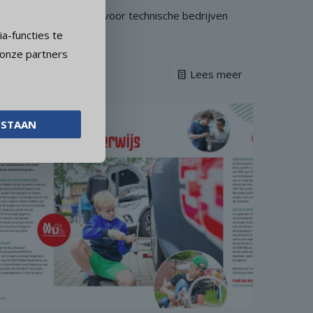
een bedrijvenavond voor technische bedrijven
a-functies te
uit IJsselstein e.o.
 onze partners
Lees meer
ESTAAN