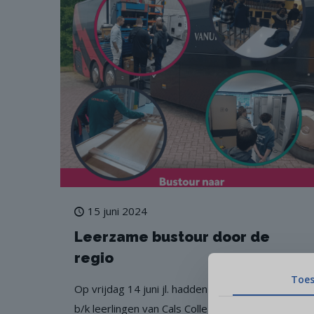
15 juni 2024
Leerzame bustour door de
regio
Toe
Op vrijdag 14 juni jl. hadden de 3e jaars vmbo-
b/k leerlingen van Cals College IJsselstein de