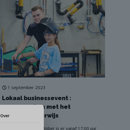
1 september 2023
Lokaal businessevent :
samenwerken met het
techniekonderwijs
Over
Op donderdag 26 oktober is er vanaf 17:00 uur