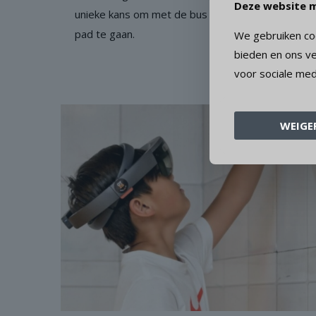
Deze website m
unieke kans om met de bus van FC Utrecht op
pad te gaan.
We gebruiken coo
bieden en ons ve
voor sociale med
Lees meer
WEIGE