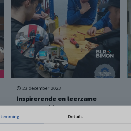
23 december 2023
Inspirerende en leerzame
samenwerkingen
stemming
Details
Ook in de afgelopen periode hebben de vmbo-
techniekleerlingen weer veel geleerd van én in